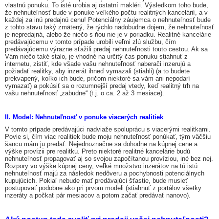
vlastnú ponuku. To isté urobia aj ostatní makléri. Výsledkom toho bude,
že nehnuteľnosť bude v ponuke veľkého počtu realitných kancelárií, a v
každej za inú predajnú cenu! Potenciálny záujemca o nehnuteľnosť bude
z tohto stavu taký zmätený, že rýchlo nadobudne dojem, že nehnuteľnosť
je nepredajná, alebo že niečo s ňou nie je v poriadku. Realitné kancelárie
predávajúcemu v tomto prípade urobili veľmi zlú službu, čím
predávajúcemu výrazne sťažili predaj nehnuteľnosti touto cestou. Ak sa
Vám niečo také stalo, je vhodné na určitý čas ponuku stiahnuť z
internetu, zistiť, kde všade vašu nehnuteľnosť naberači inzerujú a
požiadať realitky, aby inzerát ihneď vymazali (stiahli) (a to budete
prekvapený, koľko ich bude, pričom niektoré sa vám ani nepodarí
vymazať) a pokúsiť sa o rozumnejší predaj vtedy, keď realitný trh na
vašu nehnuteľnosť „zabudne“ (t.j. o ca. 2 až 3 mesiace).
II. Model: Nehnuteľnosť v ponuke viacerých realitiek
V tomto prípade predávajúci nadviaže spoluprácu s viacerými realitkami.
Povie si, čím viac realitiek bude moju nehnuteľnosť ponúkať, tým väčšiu
šancu mám ju predať. Nejednoznačne sa dohodne na kúpnej cene a
výške provízii pre realitku. Preto niektoré realitné kancelárie budú
nehnuteľnosť propagovať aj so svojou započítanou províziou, iné bez nej.
Rozpory vo výške kúpnej ceny, veľké množstvo inzerátov na tú istú
nehnuteľnosť majú za následok nedôveru a pochybnosti potenciálnych
kupujúcich. Pokiaľ nebude mať predávajúci šťastie, bude musieť
postupovať podobne ako pri prvom modeli (stiahnuť z portálov všetky
inzeráty a počkať pár mesiacov a potom začať predávať nanovo).