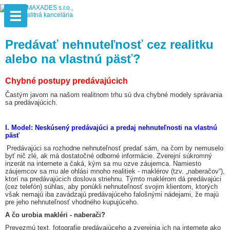
Predávať nehnuteľnosť cez realitku
alebo na vlastnú päsť?
Chybné postupy predávajúcich
Častým javom na našom realitnom trhu sú dva chybné modely správania
sa predávajúcich.
I. Model: Neskúsený predávajúci a predaj nehnuteľnosti na vlastnú
päsť
Predávajúci sa rozhodne nehnuteľnosť predať sám, na čom by nemuselo
byť nič zlé, ak má dostatočné odborné informácie. Zverejní súkromný
inzerát na internete a čaká, kým sa mu ozve záujemca. Namiesto
záujemcov sa mu ale ohlási mnoho realitiek - maklérov (tzv. „naberačov“),
ktorí na predávajúcich doslova striehnu. Týmto maklérom dá predávajúci
(cez telefón) súhlas, aby ponúkli nehnuteľnosť svojim klientom, ktorých
však nemajú iba zavádzajú predávajúceho falošnými nádejami, že majú
pre jeho nehnuteľnosť vhodného kupujúceho.
A čo urobia makléri - naberači?
Prevezmú text, fotografie predávajúceho a zverejnia ich na internete ako